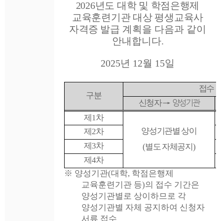
2026
년도 대학 및 학점은행제
교육훈련기관 대상 평생교육사
자격증
발급 계획을 다음과 같이
안내합니다
.
2025
년
12
월
15
일
접수 
구분
신청자
→
양성기관
제
1
차
양성기관별 상이
제
2
차
제
3
차
(
별도 자체공지
)
제
4
차
※
양성기관
(
대학
,
학점은행제
교육훈련기관 등
)
의 접수 기간은
양성기관별로 상이하므로 각
양성기관별 자체 공지하여 신청자
서류 접수